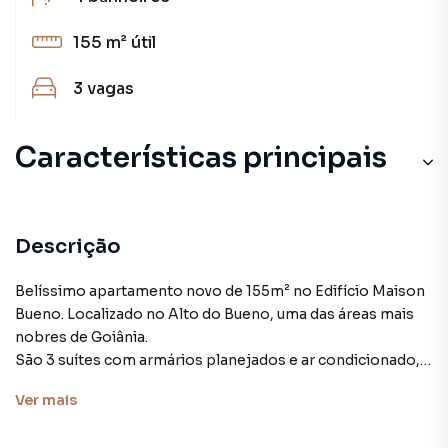
155 m²
útil
3
vagas
Características principais
Descrição
Belíssimo apartamento novo de 155m² no Edifício Maison
Bueno. Localizado no Alto do Bueno, uma das áreas mais
nobres de Goiânia.
São 3 suítes com armários planejados e ar condicionado,
sala para 03 ambientes, lavabo, cozinha ampla com
Ver
mais
armários, área de serviço e banheiro de serviço. 03 vagas
de garagem.