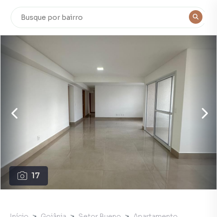
17
Início
Goiânia
Setor Bueno
Apartamento