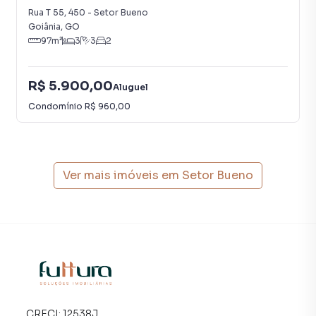
Rua T 55
,
450
-
Setor Bueno
Goiânia
,
GO
97
m²
3
3
2
R$ 5.900,00
Aluguel
Condomínio
R$ 960,00
Ver mais imóveis em
Setor Bueno
CRECI:
12538J