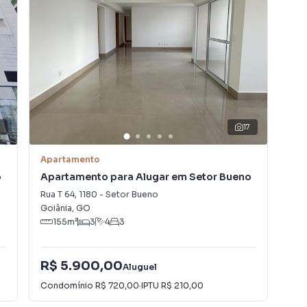
localização no Setor Bueno, próximo a escolas,
niências.
usividade.
17
de sua visita!
Apartamento
Apa
o
Apartamento para Alugar em Setor Bueno
Ap
Mar
Rua T 64
,
1180
-
Setor Bueno
Rua
Goiânia
,
GO
Goi
155
m²
3
4
3
R$ 5.900,00
R$
Aluguel
Condomínio
R$ 720,00
·
IPTU
R$ 210,00
Con