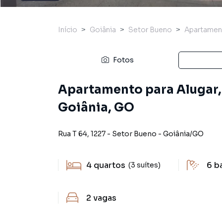
Início
Goiânia
Setor Bueno
Apartamen
Fotos
Apartamento para Alugar, 
Goiânia, GO
Rua T 64
,
1227
-
Setor Bueno
-
Goiânia
/
GO
4
quartos
6
b
(3 suítes)
2
vagas