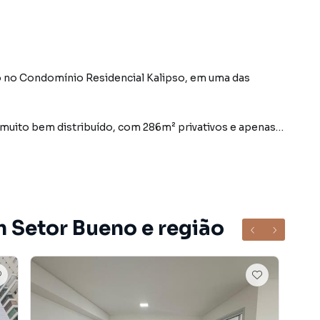
o no Condomínio Residencial Kalipso, em uma das
uito bem distribuído, com 286m² privativos e apenas
jados
m Setor Bueno e região