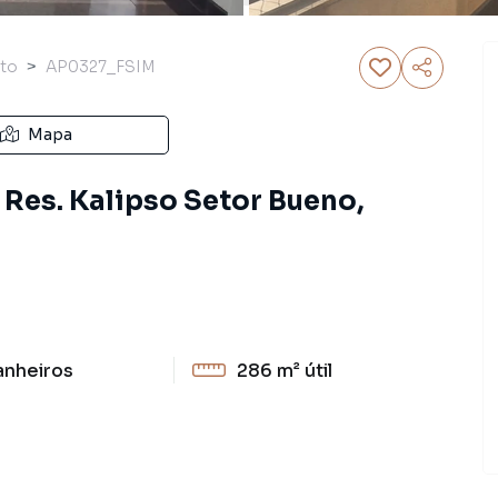
to
AP0327_FSIM
Mapa
Res. Kalipso Setor Bueno,
anheiros
286 m²
útil