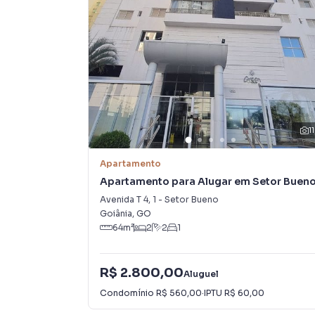
• Despensa
• 02 vagas de garagem
Condomínio Residencial Kalipso
Ambiente familiar, tranquilo e com excelente 
supermercados, restaurantes e diversas conve
Ideal para quem busca espaço, conforto e excl
11
Entre em contato para mais informações e agen
Apartamento
Apartamento para Alugar em Setor Buen
Avenida T 4
,
1
-
Setor Bueno
Goiânia
,
GO
64
m²
2
2
1
R$ 2.800,00
Aluguel
Condomínio
R$ 560,00
·
IPTU
R$ 60,00