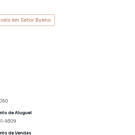
óveis em
Setor Bueno
4050
to de Aluguel
11-9309
nto de Vendas