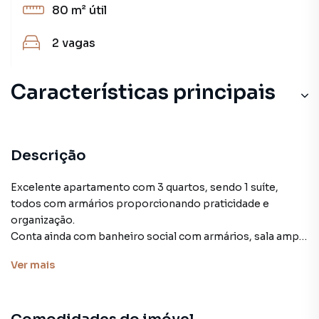
80 m²
útil
2
vagas
Características principais
Descrição
Excelente apartamento com 3 quartos, sendo 1 suíte,
todos com armários proporcionando praticidade e
organização.
Conta ainda com banheiro social com armários, sala ampla
conjugada com a cozinha, que também possui armários,
Ver
mais
oferecendo um ambiente moderno e funcional.
O imóvel dispõe de 2 vagas de garagem, garantindo
conforto e segurança.
Localizado no Edifício Park View, no Setor Jardim