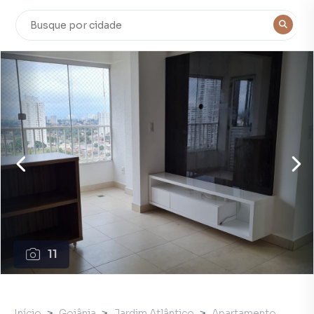
11
Início
Goiânia
Jardim Atlântico
Apartamento