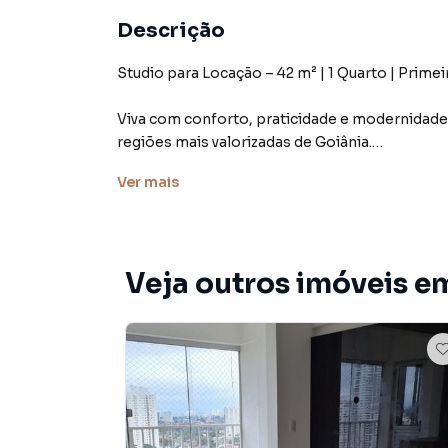
Descrição
Studio para Locação – 42 m² | 1 Quarto | Prim
Viva com conforto, praticidade e modernida
regiões mais valorizadas de Goiânia.
Ver
mais
O FR Bueno Municipal está estrategicamente si
oferecendo fácil acesso a supermercados, rest
conveniências do dia a dia.
Veja outros imóveis e
✨ Destaques do imóvel:
Studio com 42 m²;
01 quarto;
Primeira locação;
Ambiente integrado, moderno e funcional;
Armários planejados;
Excelente iluminação e ventilação;