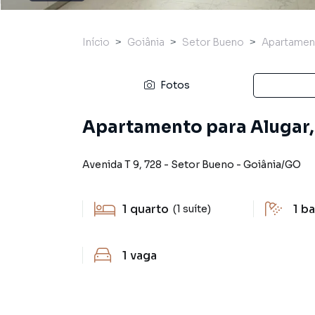
Início
Goiânia
Setor Bueno
Apartamen
Fotos
Apartamento para Alugar,
Avenida T 9
,
728
-
Setor Bueno
-
Goiânia
/
GO
1
quarto
1
ba
(1 suíte)
1
vaga