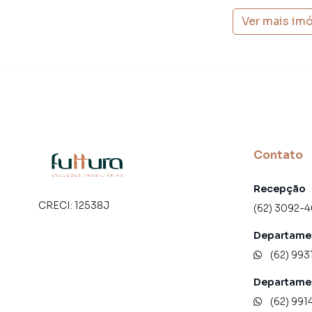
Ver mais im
Contato
Recepção
CRECI:
12538J
(62) 3092-
Departamen
(62) 993
Departame
(62) 991