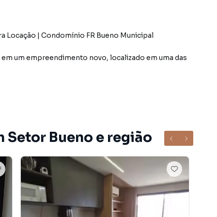
eira Locação | Condomínio FR Bueno Municipal
de em um empreendimento novo, localizado em uma das
tuado próximo às principais avenidas da cidade,
aurantes, farmácias, academias e diversas
m Setor Bueno e região