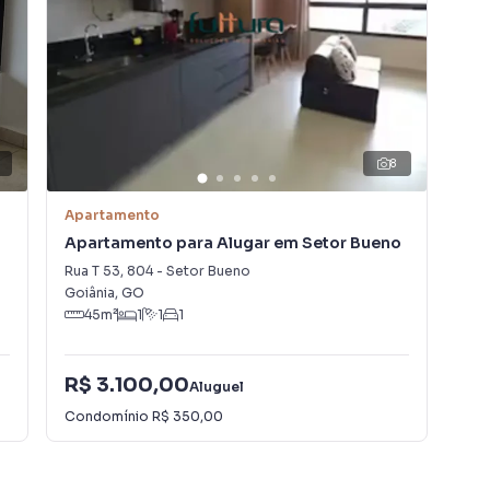
e vida.
mínio:
8
Apartamento
Apa
Apartamento para Alugar em Setor Bueno
Ap
Rua T 53
,
804
-
Setor Bueno
Rua
Goiânia
,
GO
Goi
45
m²
1
1
1
;
em-estar.
R$ 3.100,00
R$
Aluguel
de e acesso rápido às principais regiões da cidade.
Condomínio
R$ 350,00
Con
udio de primeira locação. A oportunidade perfeita para
raestrutura que você merece.