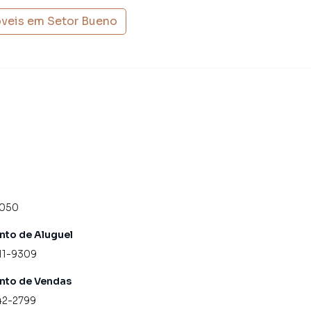
óveis em
Setor Bueno
4050
to de Aluguel
11-9309
nto de Vendas
42-2799