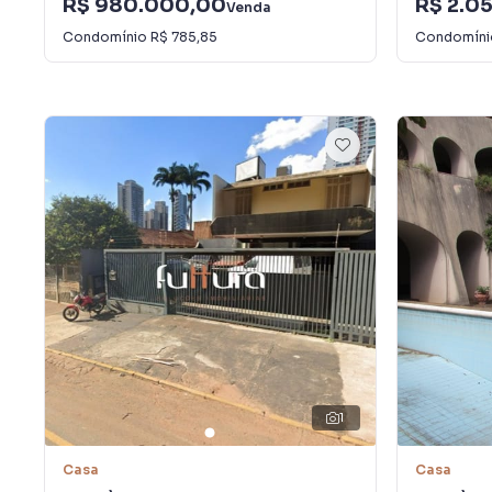
R$ 980.000,00
R$ 2.0
Venda
Condomínio
R$ 785,85
Condomín
1
Casa
Casa