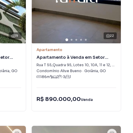
19
22
Apartamento
etor
Apartamento à Venda em Setor
Bueno
Rua T 55,Quadra 95, Lotes 10, 10A, 11 e 12
,
450
-
Setor
iânia
,
GO
Condomínio Alive Bueno
·
Goiânia
,
GO
86
m²
2
3
1
R$ 890.000,00
Venda