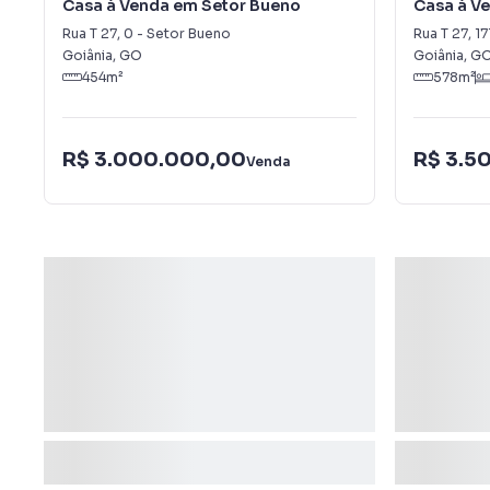
Casa à Venda em Setor Bueno
Casa à V
Rua T 27
,
0
-
Setor Bueno
Rua T 27
,
17
Goiânia
,
GO
Goiânia
,
G
454
m²
578
m²
R$ 3.000.000,00
R$ 3.5
Venda