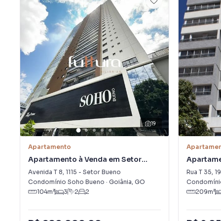
19
Apartamento
Apartame
Apartamento à Venda em Setor
Apartame
Bueno
Bueno
Avenida T 8
,
1115
-
Setor Bueno
Rua T 35
,
1
Condomínio Soho Bueno
·
Goiânia
,
GO
Condomíni
104
m²
3
2
2
209
m²