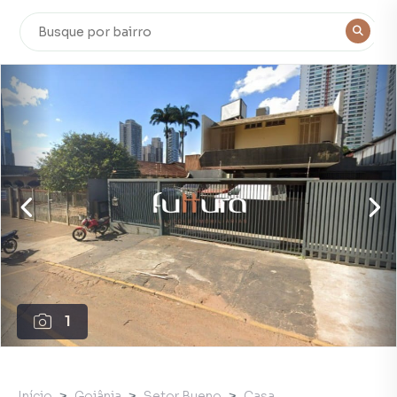
1
Início
Goiânia
Setor Bueno
Casa