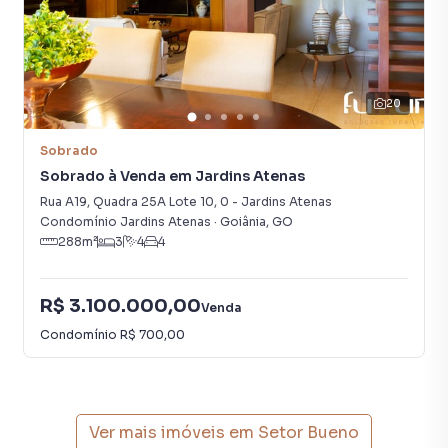
20
Sobrado
Sobrado à Venda em Jardins Atenas
Rua A19, Quadra 25A Lote 10
,
0
-
Jardins Atenas
Condomínio Jardins Atenas
·
Goiânia
,
GO
288
m²
3
4
4
R$ 3.100.000,00
Venda
Condomínio
R$ 700,00
Ver mais imóveis em
Setor Bueno