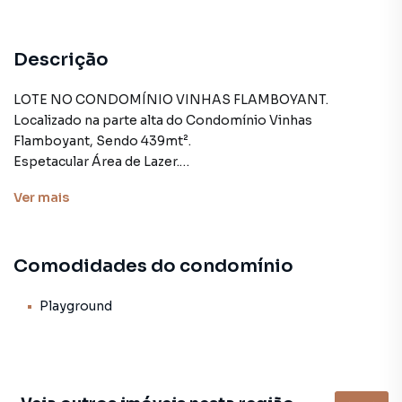
Descrição
LOTE NO CONDOMÍNIO VINHAS FLAMBOYANT.
Localizado na parte alta do Condomínio Vinhas
Flamboyant, Sendo 439mt².
Espetacular Área de Lazer.
Piscina, Campo Society, Quadra de Tênis, Playground.
Ver
mais
Salão de Festas e Outros.
Futtura Soluções Imobiliárias. Agende uma visita (62)
Comodidades do condomínio
3092-4050 ou (62) 98133-0132.
Playground