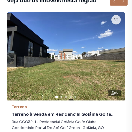
Veja outros imóveis nesta região
15
Terreno
Terreno à Venda em Residencial Goiânia Golfe
Clube
Rua GGC32
,
1
-
Residencial Goiânia Golfe Clube
Condomínio Portal Do Sol Golf Green
·
Goiânia
,
GO