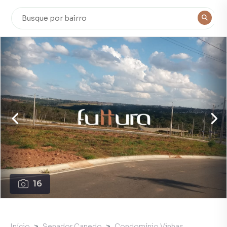
16
Início
Senador Canedo
Condomínio Vinhas