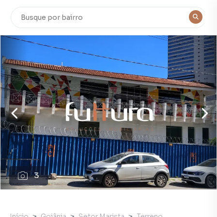
3
Início
Goiânia
Setor Marista
Terreno