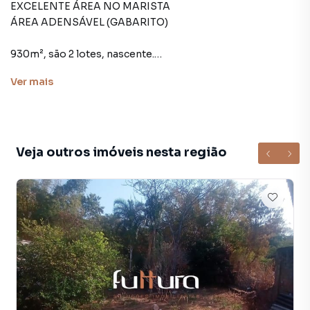
EXCELENTE ÁREA NO MARISTA
ÁREA ADENSÁVEL (GABARITO)
930m², são 2 lotes, nascente.
Próximo à Praça do Ratinho.
Ver
mais
Agende uma visita (62) 3092-4050 ou (62) 98144-4325.
Veja outros imóveis nesta região