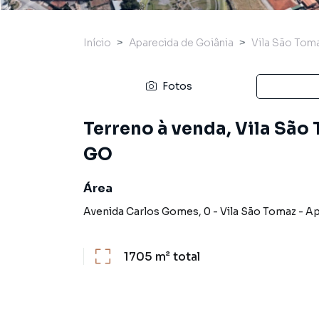
Início
Aparecida de Goiânia
Vila São Tom
Fotos
Terreno à venda, Vila São
GO
Área
Avenida Carlos Gomes
,
0
-
Vila São Tomaz
-
Ap
1705 m²
total