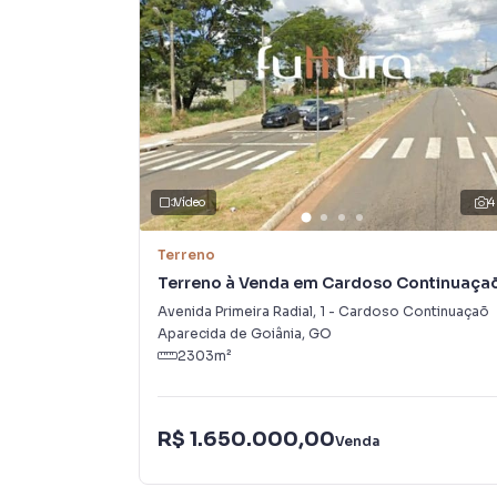
Vídeo
4
Terreno
Terreno à Venda em Cardoso Continuaça
Avenida Primeira Radial
,
1
-
Cardoso Continuaçaõ
Aparecida de Goiânia
,
GO
2303
m²
R$ 1.650.000,00
Venda