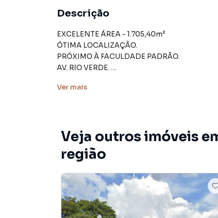
Descrição
EXCELENTE ÁREA - 1.705,40m²
ÓTIMA LOCALIZAÇÃO.
PRÓXIMO À FACULDADE PADRÃO.
AV. RIO VERDE.
Cabeça de quadra.
Ver
mais
3 frentes.
Futtura Soluções Imobiliárias. Agende uma vis
Veja outros imóveis e
região