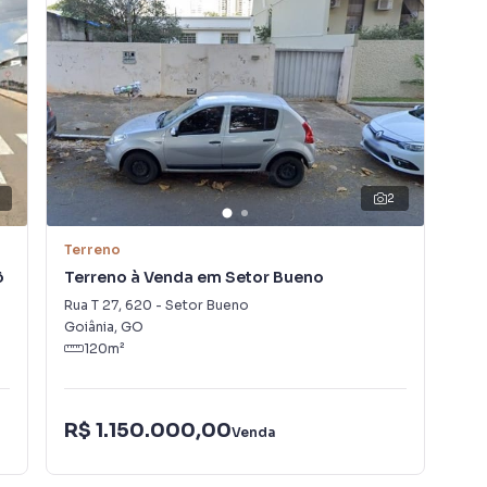
2
Terreno
Ter
õ
Terreno à Venda em Setor Bueno
Ter
Rua T 27
,
620
-
Setor Bueno
Ave
Goiânia
,
GO
Apa
120
m²
R$ 1.150.000,00
R$
Venda