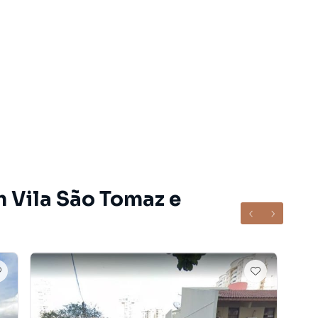
ita (62) 3092-4050 ou (62) 98144-4325.
m Vila São Tomaz e