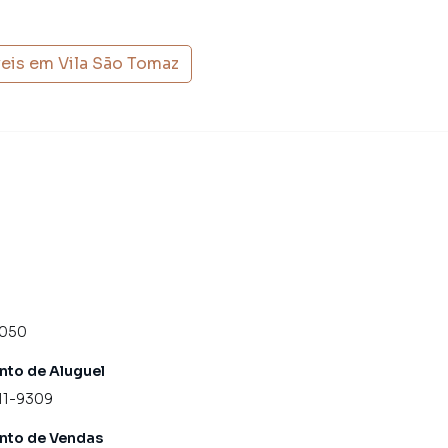
veis em
Vila São Tomaz
4050
to de Aluguel
11-9309
nto de Vendas