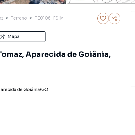
az
Terreno
TE0106_FSIM
Mapa
 Tomaz, Aparecida de Goiânia,
arecida de Goiânia
/
GO