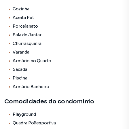
Banheiros com ótimo acabamento.
Vagas de garagem para até 4 veículos.
Cozinha
More com conforto e praticidade!
Aceita Pet
Porcelanato
Futtura Soluções Imobiliárias. Agende uma visita (62)
Sala de Jantar
3092-4050 ou (62) 98144-4325.
Churrasqueira
Varanda
Armário no Quarto
Sacada
Piscina
Armário Banheiro
Comodidades do condomínio
Playground
Quadra Poliesportiva