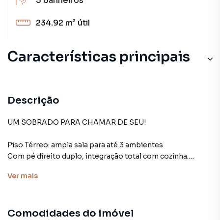
5
banheiros
234.92 m²
útil
Características principais
Aceita Pet
Playground
Descrição
Churrasqueira
UM SOBRADO PARA CHAMAR DE SEU!
Varanda
Piso Térreo: ampla sala para até 3 ambientes
Com pé direito duplo, integração total com cozinha.
Piscina
Espaço gourmet, piscina, 1 suíte com ármario.
Ver
mais
Área de serviço.
Piso Superior: 3 suítes plenas, sendo a de casal com closet
Comodidades do imóvel
e varanda, todas com ármario.