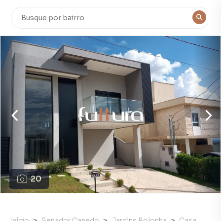
20
Início
Senador Canedo
Jardins Bolonha
Casa