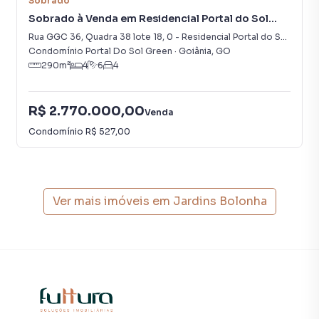
Sobrado
Sobrado à Venda em Residencial Portal do Sol
Green
Rua GGC 36, Quadra 38 lote 18
,
0
-
Residencial Portal do Sol Green
Condomínio Portal Do Sol Green
·
Goiânia
,
GO
290
m²
4
6
4
R$ 2.770.000,00
Venda
Condomínio
R$ 527,00
Ver mais imóveis em
Jardins Bolonha