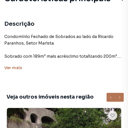
Descrição
Condomínio Fechado de Sobrados ao lado da Ricardo
Paranhos, Setor Marista.
Sobrado com 189m² mais acréscimo totalizando 200m².
R$ 2.180.000,00
Ver
mais
São 3 suítes sendo uma master com closet e banheira de
hidromassagem.
Sala 3 ambientes, lavabo, copa-cozinha, área de serviço,
Veja outros imóveis nesta região
escaninho e varanda.
Corredor lateral proporcionando melhor iluminação
natural e ventilação.