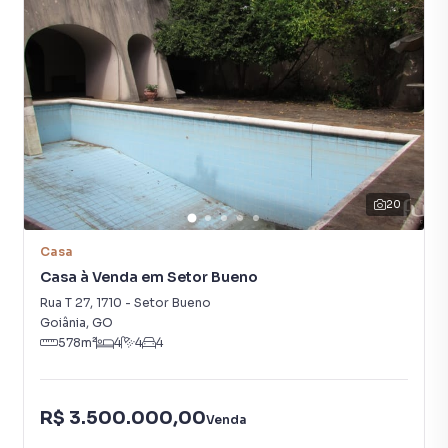
Piso em Mármore Carrara.
Completo em armários.
Garagem para 2 carros cobertos.
20
Casa
Casa à Venda em Setor Bueno
Rua T 27
,
1710
-
Setor Bueno
Goiânia
,
GO
578
m²
4
4
4
R$ 3.500.000,00
Venda