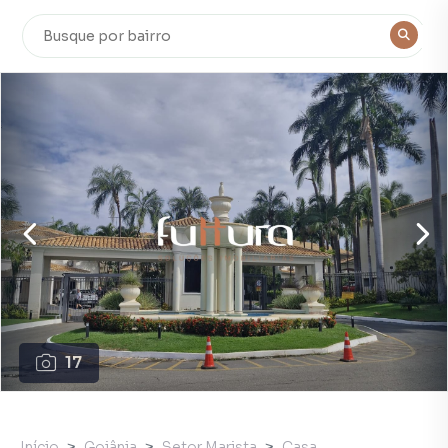
17
Início
Goiânia
Setor Marista
Casa