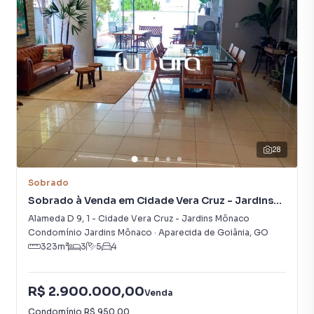
Aquecimento Solar
Churrasqueira
28
Sobrado
Sobrado à Venda em Cidade Vera Cruz - Jardins
Mônaco
Alameda D 9
,
1
-
Cidade Vera Cruz - Jardins Mônaco
Condomínio Jardins Mônaco
·
Aparecida de Goiânia
,
GO
323
m²
3
5
4
R$ 2.900.000,00
Venda
Condomínio
R$ 950,00