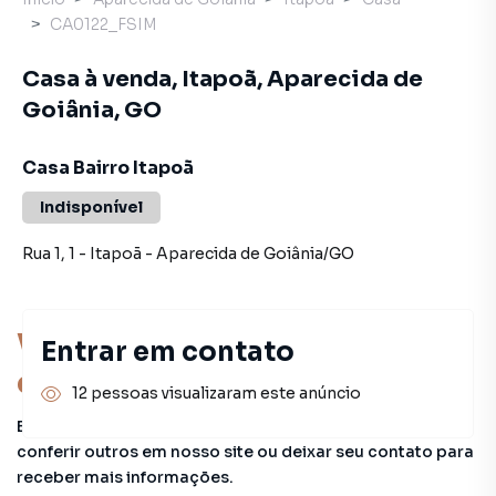
CA0122_FSIM
Casa à venda, Itapoã, Aparecida de
Goiânia, GO
Casa Bairro Itapoã
Indisponível
Rua 1
,
1
-
Itapoã
-
Aparecida de Goiânia
/
GO
Você pode encontrar novas
Entrar em contato
oportunidades!
12 pessoas visualizaram este anúncio
Este imóvel não está mais disponível, mas você pode
conferir outros em nosso site ou deixar seu contato para
receber mais informações.