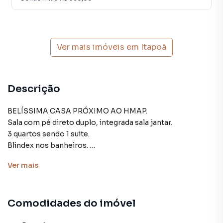
Ver mais imóveis em
Itapoã
Descrição
BELÍSSIMA CASA PRÓXIMO AO HMAP.
Sala com pé direto duplo, integrada sala jantar.
3 quartos sendo 1 suite.
Blindex nos banheiros.
Concertina , sensor de movimento e portão eletrônico.
Ver
mais
Piscina com cascata, hidromassagem e aquecimento solar.
Garagem para 2 carros.
Comodidades do imóvel
Acabamentos de alto padrão.