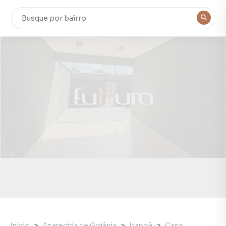
Início
Aparecida de Goiânia
Itapoã
Casa