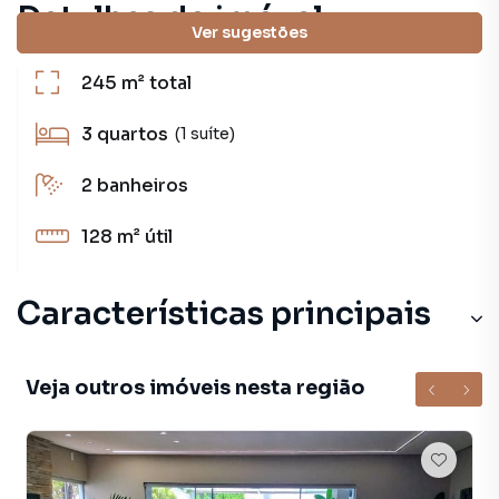
Detalhes do imóvel
Ver sugestões
245 m²
total
3
quartos
(1 suíte)
2
banheiros
128 m²
útil
Características principais
Porcelanato
Veja outros imóveis nesta região
Piscina
Aceita Pet