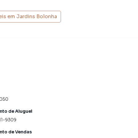
eis em
Jardins Bolonha
4050
to de Aluguel
11-9309
nto de Vendas