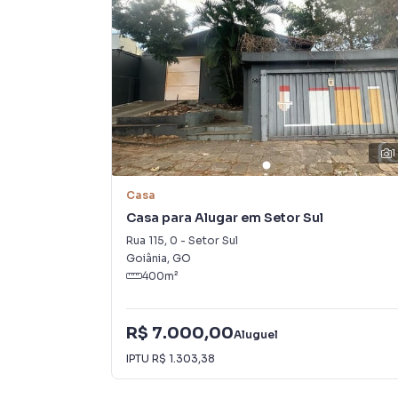
1
Casa
Casa para Alugar em Setor Sul
Rua 115
,
0
-
Setor Sul
Goiânia
,
GO
400
m²
R$ 7.000,00
Aluguel
IPTU
R$ 1.303,38