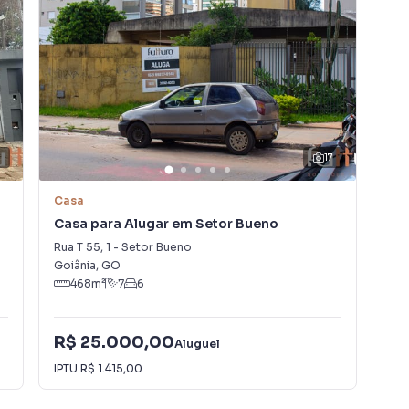
17
Casa
So
Casa para Alugar em Setor Bueno
Sob
Rua T 55
,
1
-
Setor Bueno
Ave
Goiânia
,
GO
Con
468
m²
7
6
R$ 25.000,00
R$
Aluguel
IPTU
R$ 1.415,00
Con