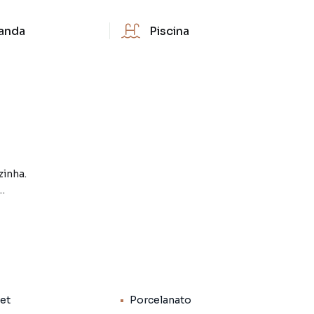
anda
Piscina
zinha.
al com closet e varanda, todas com ármario.
Pet
Porcelanato