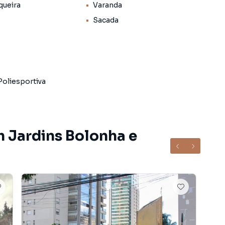
ita (62) 3092-4050
queira
Varanda
Sacada
Poliesportiva
m Jardins Bolonha e