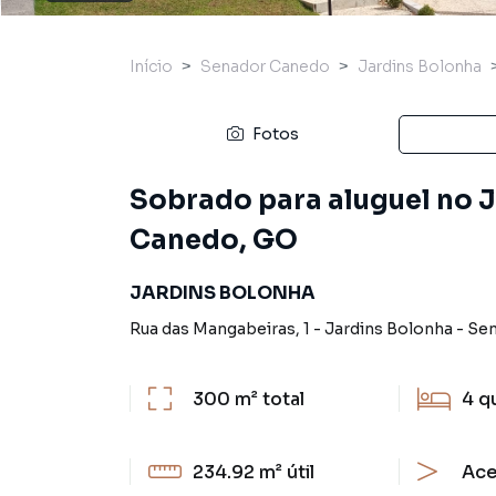
Início
Senador Canedo
Jardins Bolonha
Fotos
Sobrado para aluguel no 
Canedo, GO
JARDINS BOLONHA
Rua das Mangabeiras
,
1
-
Jardins Bolonha
-
Sen
300 m²
total
4
q
234.92 m²
útil
Ace