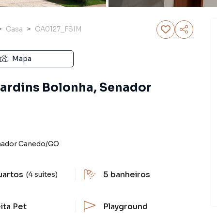
Casa
CA0127_FSIM
Mapa
Jardins Bolonha, Senador
ador Canedo
/
GO
uartos
5
banheiros
(4 suítes)
ita Pet
Playground