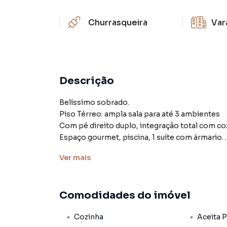
Churrasqueira
Var
Descrição
Belíssimo sobrado.
Piso Térreo: ampla sala para até 3 ambientes
Com pé direito duplo, integração total com co
Espaço gourmet, piscina, 1 suíte com ármario.
Área de serviço.
Ver
mais
Piso Superior: 3 suítes plenas, sendo a de cas
Banheiros com ótimo acabamento.
Comodidades do imóvel
Vagas de garagem para até 4 veículos.
More com conforto e praticidade!
Cozinha
Aceita 