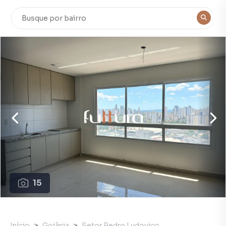
15
Início
Goiânia
Setor Pedro Ludovico