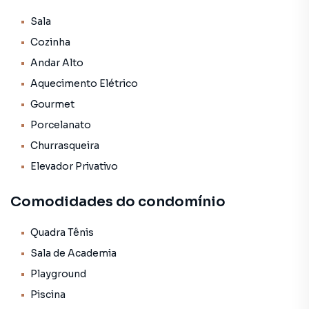
espaçosa.
Espaço gourmet integrado a sala com churrasqueira a gás.
Sala
4 vagas de garagem.
Cozinha
Área de lazer completa com espaço gourmet, piscina,
Andar Alto
sauna, academia, playgraund, miniquadra.
Aquecimento Elétrico
Gourmet
Porcelanato
Churrasqueira
Elevador Privativo
Comodidades do condomínio
Quadra Tênis
Sala de Academia
Playground
Piscina