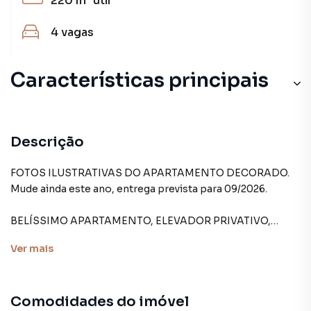
220 m²
útil
4
vagas
Características principais
Descrição
FOTOS ILUSTRATIVAS DO APARTAMENTO DECORADO.
Mude ainda este ano, entrega prevista para 09/2026.
BELÍSSIMO APARTAMENTO, ELEVADOR PRIVATIVO,
ANDAR ALTO.
Ver
mais
Apartamento com 3 suítes amplas, sala de Tv.
Espaçosa sala com integração de até 3 ambientes,
escritório.
Comodidades do imóvel
Cozinha integrada a sala, área de serviço com área técnica