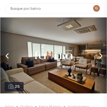
25
Início
Goiânia
Setor Marista
Apartamento