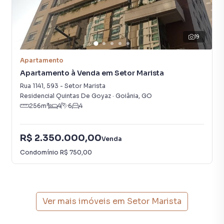
19
Apartamento
Apartamento à Venda em Setor Marista
Rua 1141
,
593
-
Setor Marista
Residencial Quintas De Goyaz
·
Goiânia
,
GO
256
m²
4
6
4
R$ 2.350.000,00
Venda
Condomínio
R$ 750,00
Ver mais imóveis em
Setor Marista