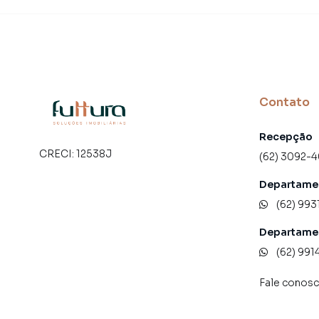
Contato
Recepção
CRECI:
12538J
(62) 3092-
Departamen
(62) 993
Departame
(62) 991
Fale conos