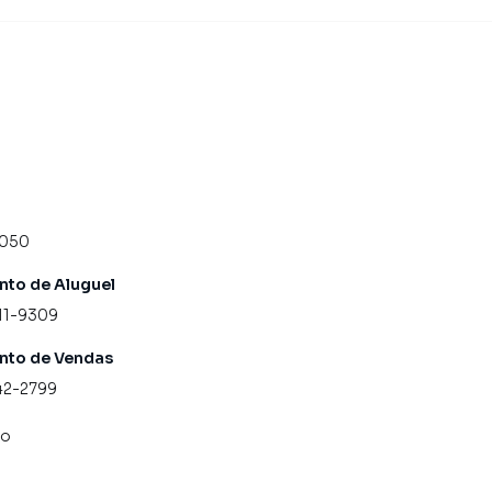
4050
to de Aluguel
11-9309
nto de Vendas
42-2799
co