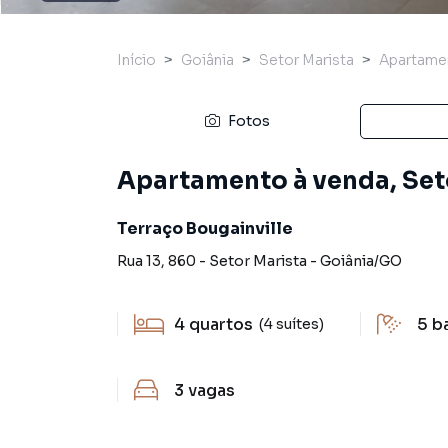
Início
Goiânia
Setor Marista
Apartame
Fotos
Apartamento à venda, Set
Terraço Bougainville
Rua 13
,
860
-
Setor Marista
-
Goiânia
/
GO
4
quartos
5
b
(4 suítes)
3
vagas