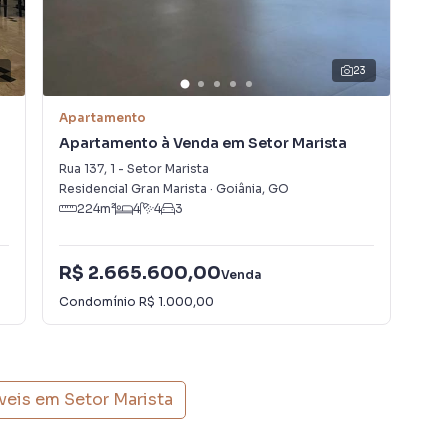
7
23
Apartamento
Apa
Apartamento à Venda em Setor Marista
Apa
Rua 137
,
1
-
Setor Marista
Rua
Residencial Gran Marista
·
Goiânia
,
GO
Res
224
m²
4
4
3
R$ 2.665.600,00
Venda
R$
Condomínio
R$ 1.000,00
veis em
Setor Marista