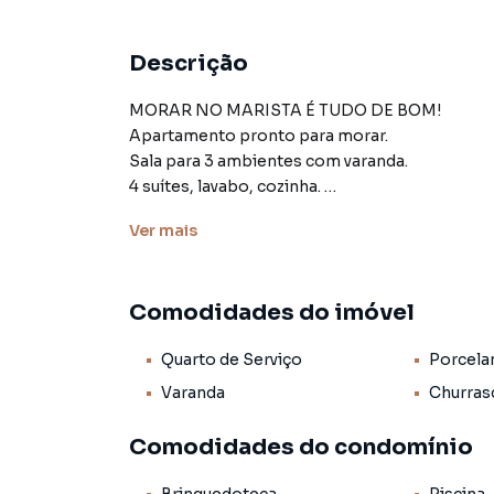
Descrição
MORAR NO MARISTA É TUDO DE BOM!
Apartamento pronto para morar.
Sala para 3 ambientes com varanda.
4 suítes, lavabo, cozinha.
Área de serviço, laje técnica.
Ver
mais
Espaço gourmet com churrasqueira.
3 vagas de garagem.
Área de lazer completa com salão quadra, acad
Comodidades do imóvel
Futtura Soluções Imobiliárias. Agende uma visi
Quarto de Serviço
Porcela
Varanda
Churras
Comodidades do condomínio