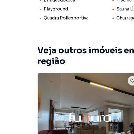
Brinquedoteca
Piscina
Playground
Sauna Ú
Quadra Poliesportiva
Churras
Veja outros imóveis em
região