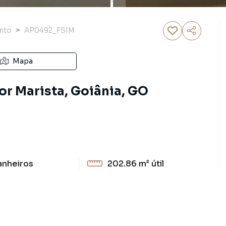
nto
AP0492_FSIM
Mapa
or Marista, Goiânia, GO
anheiros
202.86 m²
útil