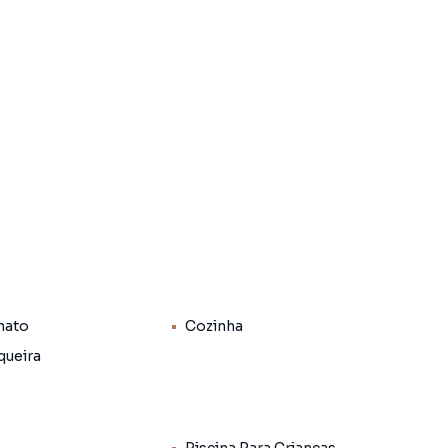
emia, sauna, brinquedoteca e piscina.
ta (62) 3092-4050 ou (62) 98133-0132.
nato
Cozinha
queira