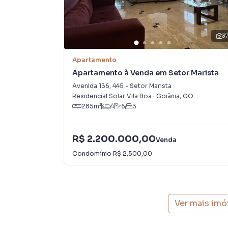
3
Apartamento
Apartamento à Venda em Setor Marista
Avenida 136
,
445
-
Setor Marista
Residencial Solar Vila Boa
·
Goiânia
,
GO
285
m²
4
5
3
R$ 2.200.000,00
Venda
Condomínio
R$ 2.500,00
Ver mais imó