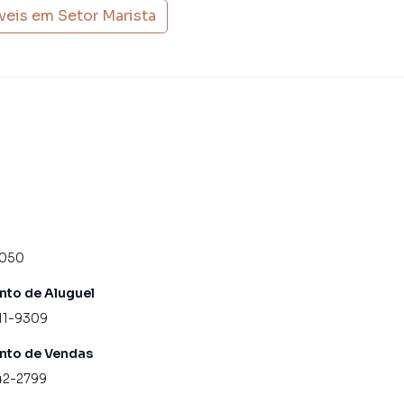
veis em
Setor Marista
4050
to de Aluguel
11-9309
nto de Vendas
42-2799