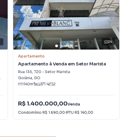
2
24
Apartamento
Apa
Apartamento à Venda em Setor Marista
Ap
Lu
Rua 135
,
720
-
Setor Marista
Rua
GO
Goiânia
,
GO
Goi
140
m²
3
4
2
R$ 1.400.000,00
R$
Venda
Condomínio
R$ 1.690,00
·
IPTU
R$ 140,00
Con