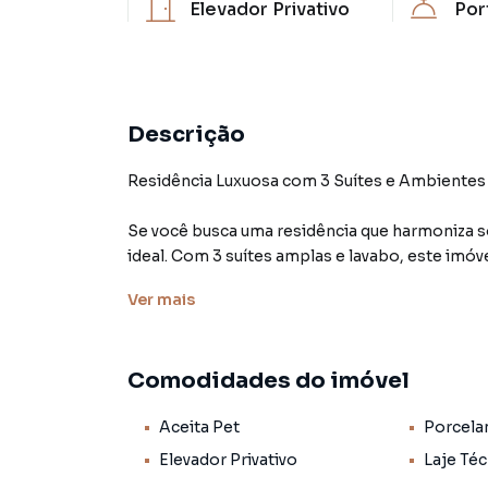
Elevador Privativo
Por
Descrição
Residência Luxuosa com 3 Suítes e Ambiente
Se você busca uma residência que harmoniza sof
ideal. Com 3 suítes amplas e lavabo, este imóve
espaçosa e versátil, permite a criação de at
Ver
mais
acolhedora e elegante.
A integração perfeita entre a cozinha e a sa
Comodidades do imóvel
design contemporâneo. Todas as suítes são eq
assegurando um ambiente sempre agradável, 
Aceita Pet
Porcela
Destacando-se pela exclusividade, o elevador 
Elevador Privativo
Laje Téc
atendendo às necessidades de residentes de to