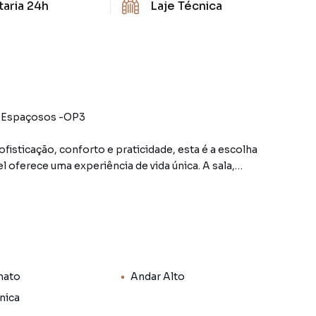
taria 24h
Laje Técnica
s Espaçosos -OP3
isticação, conforto e praticidade, esta é a escolha
l oferece uma experiência de vida única. A sala,
é 4 ambientes distintos, promovendo uma atmosfera
la proporciona não apenas funcionalidade, mas também um
uipadas com instalações para ar-condicionado,
independentemente das condições climáticas.
nato
Andar Alto
privativo proporciona comodidade e acessibilidade,
nica
das as idades. Além disso, o serviço completo,