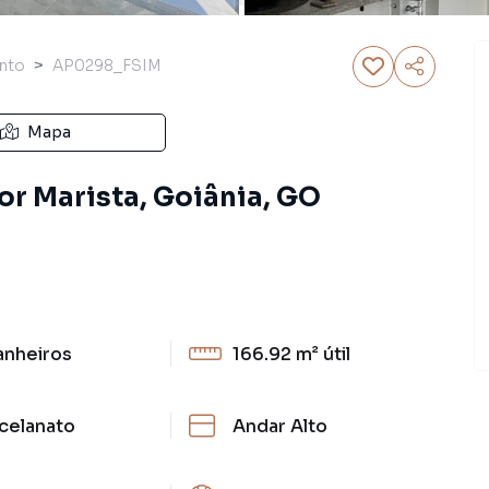
nto
AP0298_FSIM
Mapa
or Marista, Goiânia, GO
anheiros
166.92 m²
útil
celanato
Andar Alto