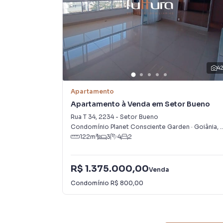
4
Apartamento
Apartamento à Venda em Setor Bueno
Rua T 34
,
2234
-
Setor Bueno
Condomínio Planet Consciente Garden
·
Goiânia
,
122
m²
3
4
2
R$ 1.375.000,00
Venda
Condomínio
R$ 800,00