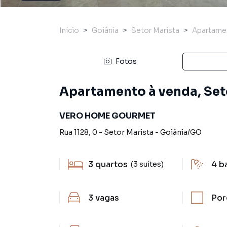
Início
Goiânia
Setor Marista
Apartame
Fotos
Apartamento à venda, Set
VERO HOME GOURMET
Rua 1128
,
0
-
Setor Marista
-
Goiânia
/
GO
3
quartos
4
b
(3 suítes)
3
vagas
Por